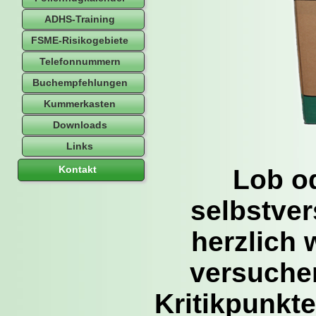
ADHS-Training
FSME-Risikogebiete
Telefonnummern
Buchempfehlungen
Kummerkasten
Downloads
Links
Kontakt
Lob o
selbstver
herzlich
versuche
Kritikpunkte