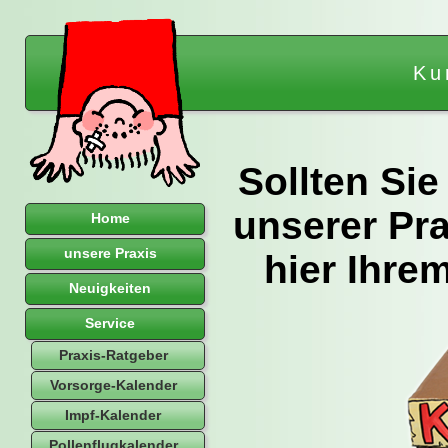
Ku
Sollten Sie
unserer Pra
Home
unsere Praxis
hier Ihre
Neuigkeiten
Service
Praxis-Ratgeber
Vorsorge-Kalender
Impf-Kalender
Pollenflugkalender